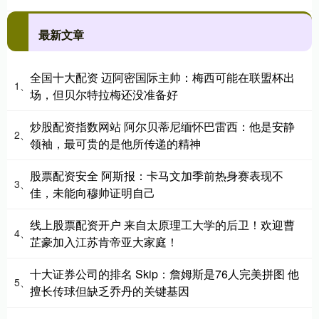
最新文章
全国十大配资 迈阿密国际主帅：梅西可能在联盟杯出
1、
场，但贝尔特拉梅还没准备好
炒股配资指数网站 阿尔贝蒂尼缅怀巴雷西：他是安静
2、
领袖，最可贵的是他所传递的精神
股票配资安全 阿斯报：卡马文加季前热身赛表现不
3、
佳，未能向穆帅证明自己
线上股票配资开户 来自太原理工大学的后卫！欢迎曹
4、
芷豪加入江苏肯帝亚大家庭！
十大证券公司的排名 Skip：詹姆斯是76人完美拼图 他
5、
擅长传球但缺乏乔丹的关键基因