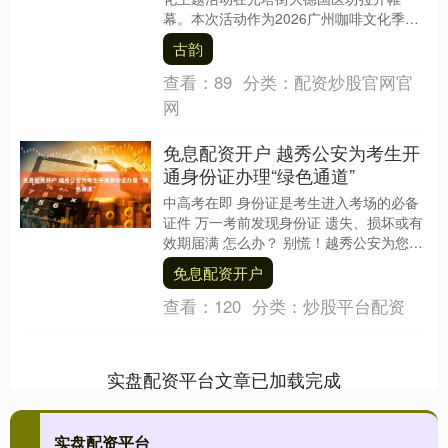
幕。本次活动作为2026广州咖啡文化季越
秀分会场的子活动正规的股票场外配资平
古韵
台，由....
查看：
89
分类：
配资炒股官网官
网
免息配资开户 越秀公安为考生开
通身份证办理“绿色通道”
中高考在即 身份证是考生进入考场的必备
证件 万一考前发现身份证 遗失、损坏或有
效期届满 怎么办？ 别慌！越秀公安为您解
忧 即日起至中高考结束 越秀公安专门开通
免息配资开户
....
查看：
120
分类：
炒股平台配资
实盘配资平台文章已加载完成
实盘配资平台