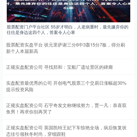
股票配资门户平台社区 55岁才明白，人老病重时，最先嫌弃你的
往往是身边这四个人，答案令人心寒
股票配资实盘平台 状元里萨谢三分6中3轰15分7板，得分刷
新个人本届新高
正规实盘配资公司 寻找郑和：宝船厂遗址景区的碑廊
实盘配资最优秀的公司 开创电气股票三个交易日涨幅超30%
提示投资风险
正规实盘配资公司 石宇奇发文称继续努力，贾一凡：恭喜双
鱼男！再求你别再哭了
正规实盘配资公司 英国凯特王妃下车惊艳全场，病后恢复状
态佳引领秋冬时尚，穿细跟鞋